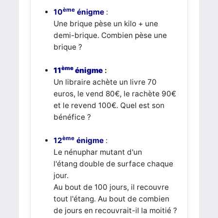
ème
10
énigme
:
Une brique pèse un kilo + une
demi-brique. Combien pèse une
brique ?
ème
11
énigme
:
Un libraire achète un livre 70
euros, le vend 80€, le rachète 90€
et le revend 100€. Quel est son
bénéfice ?
ème
12
énigme
:
Le nénuphar mutant d'un
l'étang double de surface chaque
jour.
Au bout de 100 jours, il recouvre
tout l'étang. Au bout de combien
de jours en recouvrait-il la moitié ?