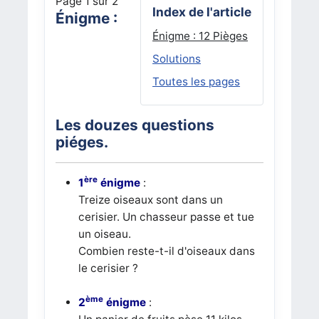
Page 1 sur 2
Index de l'article
Énigme :
Énigme : 12 Pièges
Solutions
Toutes les pages
Les douzes questions
piéges.
ère
1
énigme
:
Treize oiseaux sont dans un
cerisier. Un chasseur passe et tue
un oiseau.
Combien reste-t-il d'oiseaux dans
le cerisier ?
ème
2
énigme
: