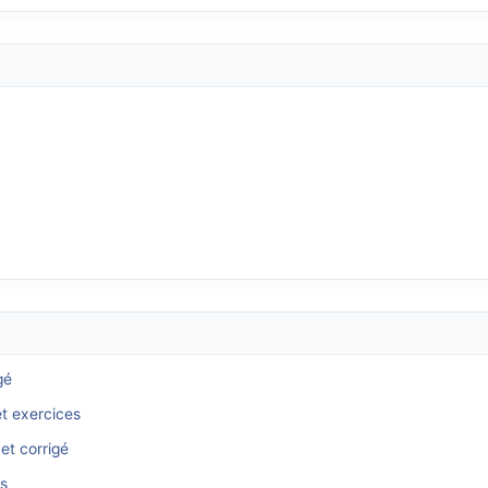
gé
et exercices
et corrigé
és