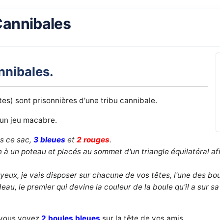
Cannibales
nnibales.
tes) sont prisonnières d'une tribu cannibale.
 un jeu macabre.
ns ce sac,
3 bleues
et
2 rouges
.
 à un poteau et placés au sommet d'un triangle équilatéral a
yeux, je vais disposer sur chacune de vos têtes, l'une des bo
deau, le premier qui devine la couleur de la boule qu'il a sur sa
 vous voyez
2 boules bleues
sur la tête de vos amis.