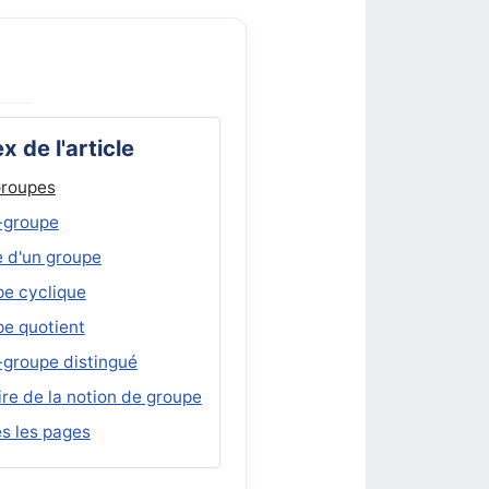
x de l'article
Groupes
-groupe
 d'un groupe
e cyclique
e quotient
groupe distingué
ire de la notion de groupe
s les pages