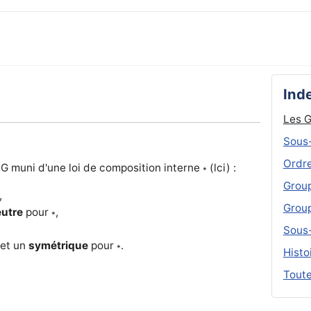
Inde
Les 
Sous
Ordre
G muni d'une loi de composition interne
(lci) :
*
Group
,
Group
eutre
pour
,
*
Sous-
met un
symétrique
pour
.
*
Histo
Toute