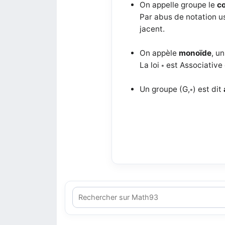
On appelle groupe le
co
Par abus de notation u
jacent.
On appèle
monoïde
, u
La loi
est
Associative
*
Un groupe (G,
) est dit
*