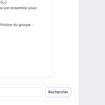
(G,
).
*
que son ensemble sous-
éfinition du groupe :
Rechercher