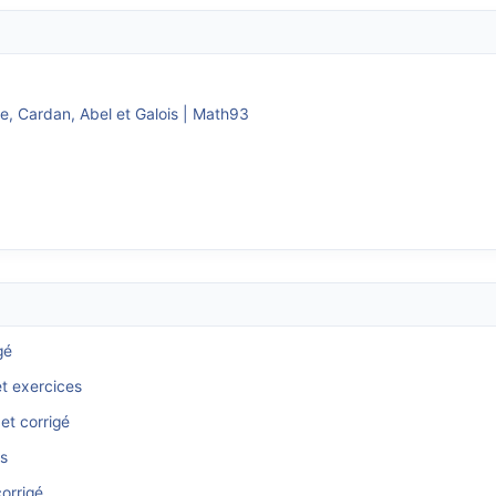
ne, Cardan, Abel et Galois | Math93
gé
et exercices
et corrigé
és
orrigé