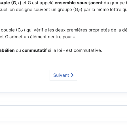
uple (G,
)
et G est appelé
ensemble sous-jacent
du groupe 
*
suel, on désigne souvent un groupe (G,
) par la même lettre 
*
n couple (G,
) qui vérifie les deux premières propriétés de la d
*
 et G admet un élément neutre
pour
.
*
abélien
ou
commutatif
si la loi
est commutative.
*
Suivant