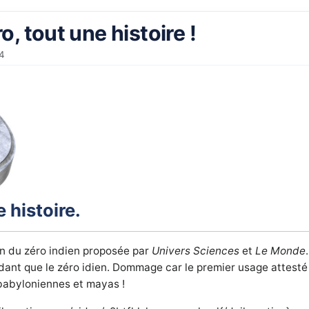
, tout une histoire !
14
 histoire.
on du zéro indien proposée par
Univers Sciences
et
Le Monde
.
ant que le zéro idien. Dommage car le premier usage attesté d
 babyloniennes et mayas !