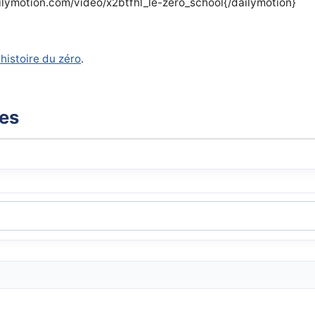
ilymotion.com/video/x2btfhl_le-zero_school{/dailymotion}
 histoire du zéro
.
xes