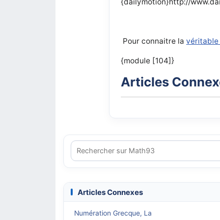
{dailymotion}http://www.da
Pour connaitre la
véritable
{module [104]}
Articles Conne
Articles Connexes
Numération Grecque, La