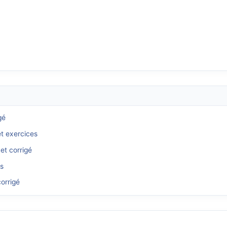
gé
et exercices
et corrigé
és
orrigé