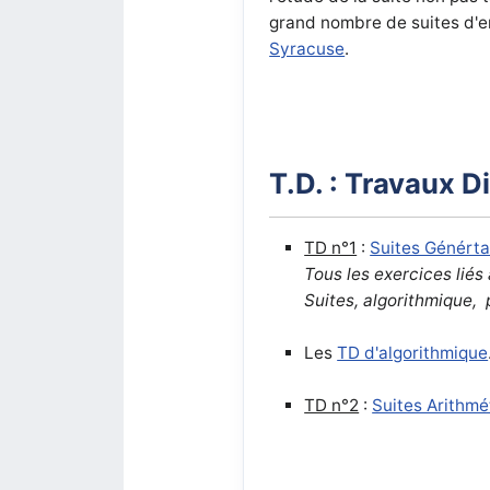
grand nombre de suites d'ent
Syracuse
.
T.D. : Travaux D
TD n°1
:
Suites Générta
Tous les exercices liés 
Suites, algorithmique,
Les
TD d'algorithmique
TD n°2
:
Suites Arithmé