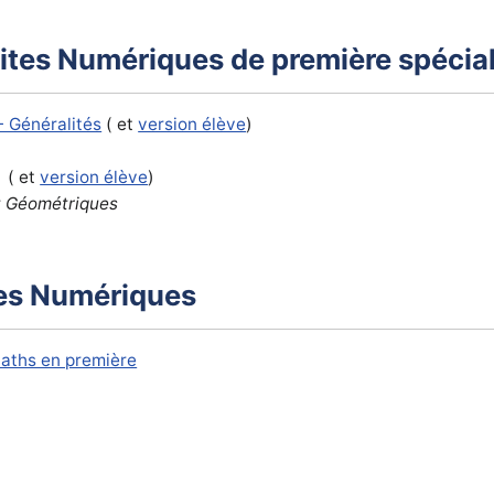
uites Numériques de première spécia
 - Généralités
( et
version élève
)
( et
version élève
)
t Géométriques
ites Numériques
Maths en première