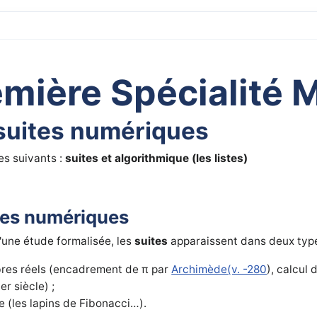
emière Spécialité 
suites numériques
es suivants :
suites et algorithmique (les listes)
ites numériques
d'une étude formalisée, les
suites
apparaissent dans deux types
res réels (encadrement de π par
Archimède(v. -280
), calcul 
r siècle) ;
(les lapins de Fibonacci…).