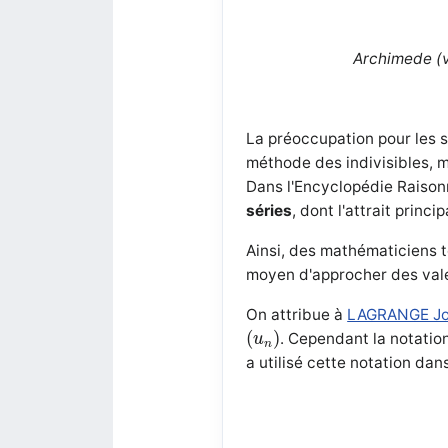
Archimede (ve
La préoccupation pour les su
méthode des indivisibles, m
Dans l'Encyclopédie Raison
séries
, dont l'attrait princ
Ainsi, des mathématiciens t
moyen d'approcher des val
On attribue à
LAGRANGE Jos
(
u
n
)
(
)
. Cependant la notatio
u
n
a utilisé cette notation dans