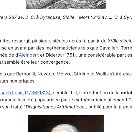
rs 287 av. J.-C. à Syracuse, Sicile - Mort : 212 av. J.-C. à Syr
ites ressurgit plusieurs siècles après (à partir du XVIIe sièc
ise en avant par des mathématiciens tels que Cavalieri, Torric
née de d'
Alembert
et Diderot (1751), une considérable part 
ipal semble être leur convergence.
els que Bernoulli, Newton, Moivre, Stirling et Wallis s'intére
eurs numériques.
eph Louis (1736-1813)
, semble-t-il, l'introduction de la
notat
n indicielle a été popularisée par le mathématicien allemand C
 son traité "
Disquisitiones Arithmeticae
", publié pour la premi