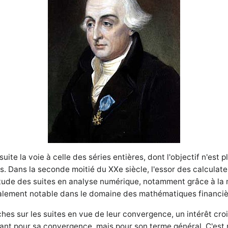
uite la voie à celle des séries entières, dont l'objectif n'est 
. Dans la seconde moitié du XXe siècle, l'essor des calculate
l'étude des suites en analyse numérique, notamment grâce à l
 également notable dans le domaine des mathématiques financiè
hes sur les suites en vue de leur convergence, un intérêt cro
 tant pour sa convergence, mais pour son terme général. C'es