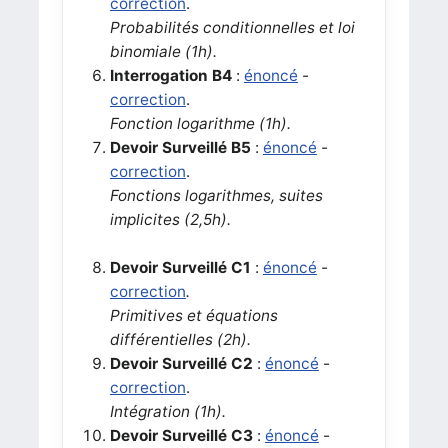
correction
.
Probabilités conditionnelles et loi
binomiale (1h).
I
nterrogation B4
:
énoncé
-
correction
.
Fonction logarithme (1h).
Devoir Surveillé B5
:
énoncé
-
correction
.
Fonctions logarithmes, suites
implicites (2,5h).
Devoir Surveillé C1
:
énoncé
-
correction
.
Primitives et équations
différentielles (2h).
D
evoir Surveillé C2
:
énoncé
-
correction
.
Intégration (1h).
Devoir Surveillé C3
:
énoncé
-