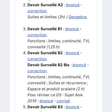
Devoir Surveillé A2
:
énoncé
-
correction
.
Suites et limites (2h) /
Geogebra
.
Devoir Surveillé B1
:
énoncé
-
correction
.
Fonctions : limites, continuité, TVI,
convexité (1,25 h)
Devoir Surveillé B2
:
énoncé
-
correction
.
Devoir Surveillé B2 Bis
:
énoncé
-
correction
.
Fonctions : limites, continuité, TVI,
convexité ; Suites et récurrence ;
Espace et produit scalaire (2 h)
Pour réviser ce DS :
Sujet Asie
2019 :
énoncé
-
corrigé
.
Devoir Surveillé B3
:
énoncé
-