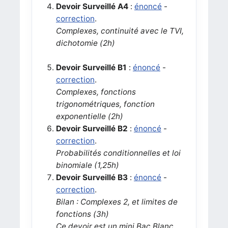
Devoir Surveillé A4
:
énoncé
-
correction
.
Complexes, continuité avec le TVI,
dichotomie (2h)
Devoir Surveillé B1
:
énoncé
-
correction
.
Complexes, fonctions
trigonométriques, fonction
exponentielle (2h)
Devoir Surveillé B2
:
énoncé
-
correction
.
Probabilités conditionnelles et loi
binomiale (1,25h)
Devoir Surveillé B3
:
énoncé
-
correction
.
Bilan : Complexes 2, et limites de
fonctions (3h)
Ce devoir est un mini Bac Blanc