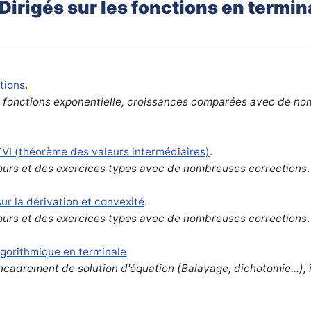
x Dirigés
sur les fonctions en termin
ctions
.
la fonctions exponentielle, croissances comparées avec de n
.
TVI (théorème des valeurs intermédiaires)
.
ours et des exercices types avec de nombreuses corrections
.
r la dérivation et convexité
.
ours et des exercices types avec de nombreuses corrections
.
lgorithmique en terminale
encadrement de solution d'équation (Balayage, dichotomie...),