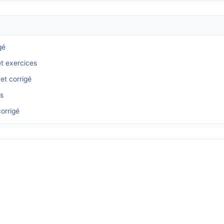
gé
et exercices
et corrigé
és
orrigé