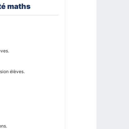
ité maths
èves.
sion élèves.
ons.