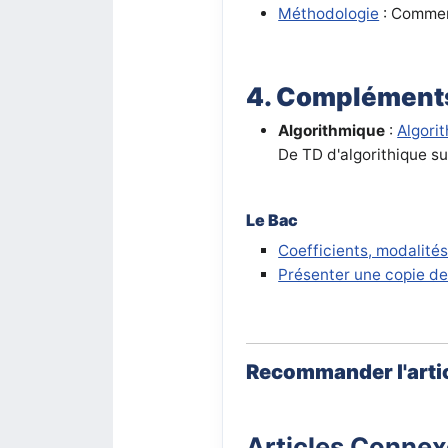
Méthodologie
: Comment
4. Complément
Algorithmique
:
Algori
De TD d'algorithique s
Le Bac
Coefficients, modalité
Présenter une copie de
Recommander l'arti
Articles Conne