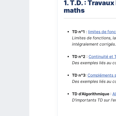
1. T.D. : Travau
maths
T
D n°1
:
limites de fon
Limites de fonctions, 
intégralement corrigés
T
D n°2
:
Continuité et 
Des exemples liés au c
T
D n°3
:
Compléments su
Des exemples liés au c
TD d'Algorithmique
:
A
D'importants TD sur l'