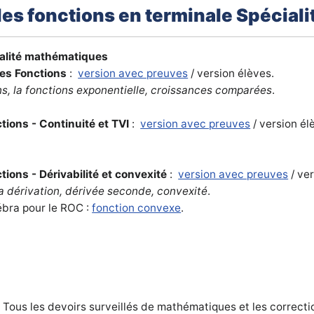
les fonctions en terminale Spécial
ialité mathématiques
tes Fonctions
:
version avec preuves
/ version élèves.
ns, la fonctions exponentielle, croissances comparées
.
tions - Continuité et TVI
:
version avec preuves
/ version él
tions - Dérivabilité et convexité
:
version avec preuves
/ ver
 dérivation, dérivée seconde, convexité
.
ébra pour le ROC :
fonction convexe
.
 Tous les devoirs surveillés de mathématiques et les correcti