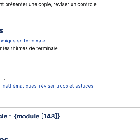
 présenter une copie, réviser un controle.
s
thmique en terminale
ur les thèmes de terminale
s
...
 mathématiques, réviser trucs et astuces
cle
: {module [148]}
xes