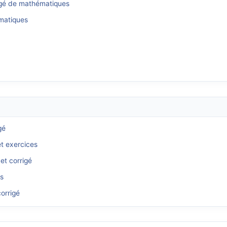
igé de mathématiques
ématiques
gé
et exercices
et corrigé
és
orrigé