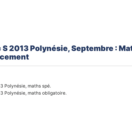
c S 2013 Polynésie, Septembre : M
acement
13
Polynésie,
maths spé.
13
Polynésie,
maths obligatoire.