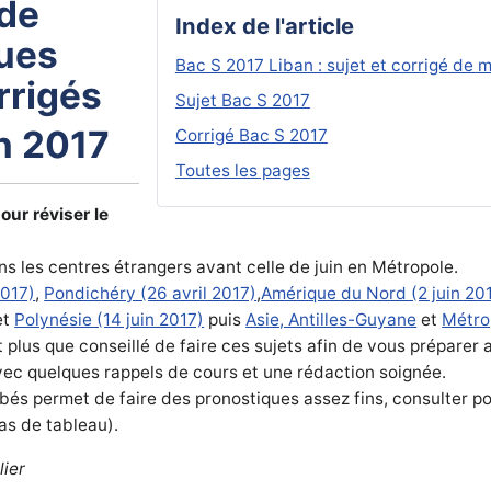
de
Index de l'article
ues
Bac S 2017 Liban : sujet et corrigé de
rrigés
Sujet Bac S 2017
in 2017
Corrigé Bac S 2017
Toutes les pages
ur réviser le
s les centres étrangers avant celle de juin en Métropole.
2017)
,
Pondichéry (26 avril 2017)
,
Amérique du Nord (2 juin 20
et
Polynésie (14 juin 2017)
puis
Asie, Antilles-Guyane
et
Métrop
plus que conseillé de faire ces sujets afin de vous préparer 
avec quelques rappels de cours et une rédaction soignée.
és permet de faire des pronostiques assez fins, consulter pou
s de tableau).
lier