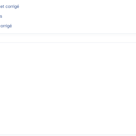
et corrigé
és
orrigé