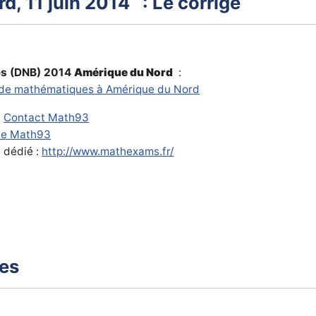
d, 11 juin 2014 : Le corrigé
es (DNB) 2014
Amérique du Nord
:
de mathématiques à Amérique du Nord
:
Contact Math93
de Math93
e dédié :
http://www.mathexams.fr/
xes