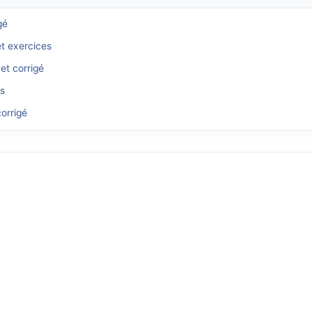
gé
et exercices
et corrigé
és
orrigé