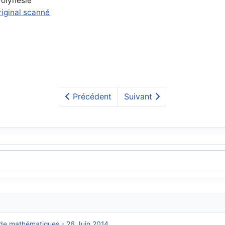
Polynésie
riginal scanné
Précédent
Suivant
é de mathématiques - 26 Juin 2014