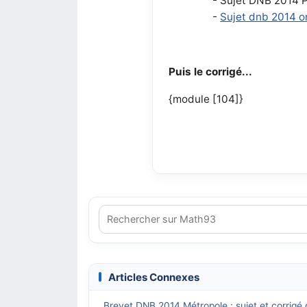
- Sujet DNB 2014 
-
Sujet dnb 2014 o
Puis le corrigé...
{module [104]}
Articles Connexes
Brevet DNB 2014 Métropole : sujet et corrig