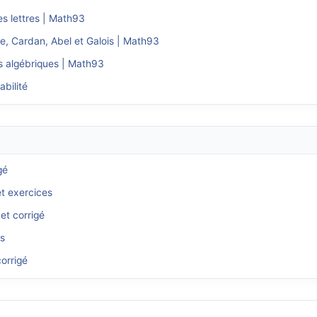
es lettres | Math93
ne, Cardan, Abel et Galois | Math93
ns algébriques | Math93
abilité
gé
et exercices
et corrigé
és
orrigé