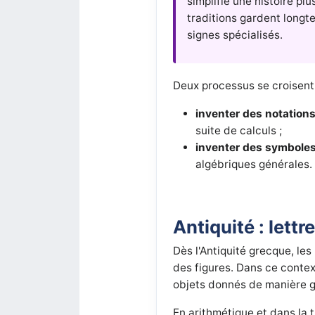
simplifie une histoire p
traditions gardent longt
signes spécialisés.
Deux processus se croisent 
inventer des notation
suite de calculs ;
inventer des symboles 
algébriques générales.
Antiquité : lett
Dès l'Antiquité grecque, les
des figures. Dans ce contex
objets donnés de manière gén
En arithmétique et dans la 