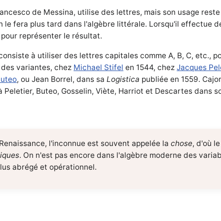
Francesco de Messina, utilise des lettres, mais son usage reste l
e fera plus tard dans l'algèbre littérale. Lorsqu'il effectue de
pour représenter le résultat.
nsiste à utiliser des lettres capitales comme A, B, C, etc., p
 des variantes, chez
Michael Stifel
en 1544, chez
Jacques Pel
Buteo
, ou Jean Borrel, dans sa
Logistica
publiée en 1559. Cajo
 à Peletier, Buteo, Gosselin, Viète, Harriot et Descartes dans 
 Renaissance, l'inconnue est souvent appelée la
chose
, d'où 
iques
. On n'est pas encore dans l'algèbre moderne des varia
lus abrégé et opérationnel.