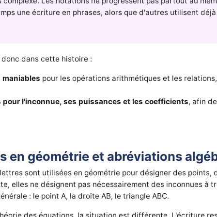
lus complexe. Les notations ne progressent pas partout au mêm
emps une écriture en phrases, alors que d'autres utilisent déj
donc dans cette histoire :
s maniables
pour les opérations arithmétiques et les relations,
pour l'inconnue, ses puissances et les coefficients
, afin d
res en géométrie et abréviations algé
 lettres sont utilisées en géométrie pour désigner des points, 
te, elles ne désignent pas nécessairement des inconnues à tr
érale : le point A, la droite AB, le triangle ABC.
théorie des équations, la situation est différente. L'écriture