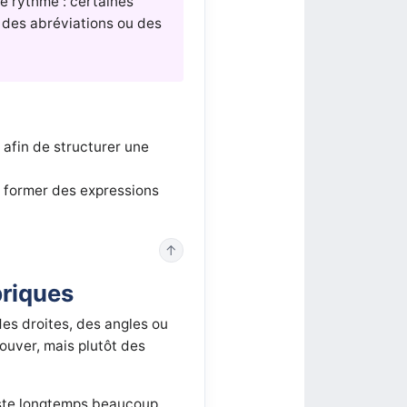
e rythme : certaines
à des abréviations ou des
 afin de structurer une
e former des expressions
↑
briques
des droites, des angles ou
ouver, mais plutôt des
 reste longtemps beaucoup