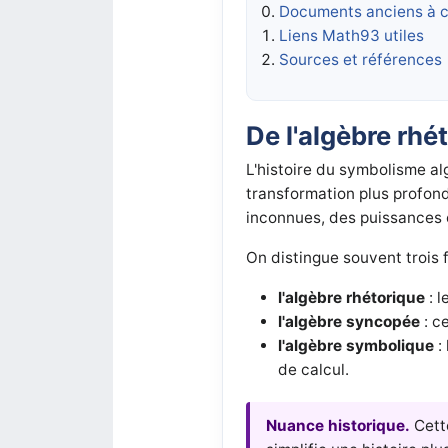
Documents anciens à c
Liens Math93 utiles
Sources et références
De l'algèbre rhé
L'histoire du symbolisme alg
transformation plus profon
inconnues, des puissances e
On distingue souvent trois 
l'algèbre rhétorique
: l
l'algèbre syncopée
: c
l'algèbre symbolique
:
de calcul.
Nuance historique.
Cette